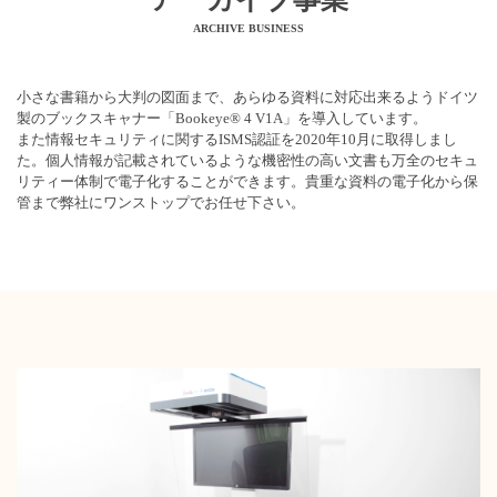
ARCHIVE BUSINESS
⼩さな書籍から⼤判の図⾯まで、あらゆる資料に対応出来るようドイツ
製のブックスキャナー「Bookeye® 4 V1A」を導⼊しています。
また情報セキュリティに関するISMS認証を2020年10⽉に取得しまし
た。個⼈情報が記載されているような機密性の⾼い⽂書も万全のセキュ
リティー体制で電⼦化することができます。貴重な資料の電⼦化から保
管まで弊社にワンストップでお任せ下さい。