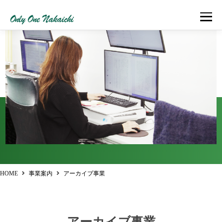
コ
ン
メニュー
テ
ン
ツ
へ
中一陸運とは
事業案内
採用情報
会社案内
ブログ
ス
キ
ッ
お問い合わせ
資料DL
プ
HOME
事業案内
アーカイブ事業
アーカイブ事業